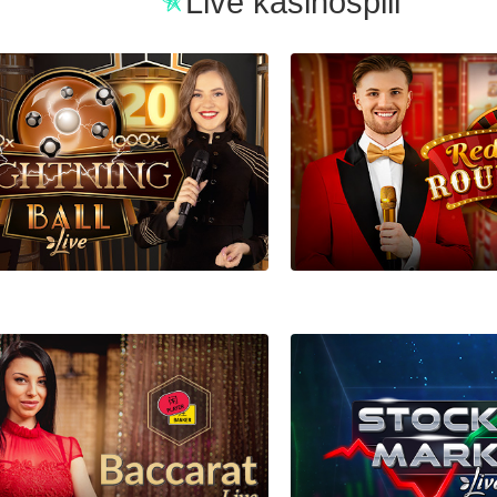
Live kasinospill