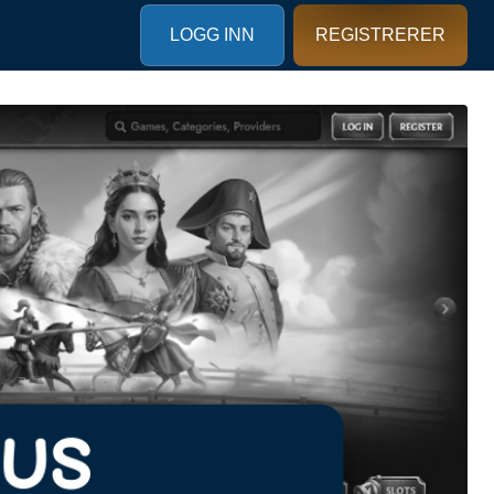
LOGG INN
REGISTRERER